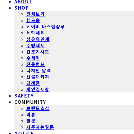
ABOUT
SHOP
전체보기
핸드솝
베이비 바스앤샴푸
세탁세제
섬유유연제
주방세제
건조기시트
수세미
전용펌프
디자인 달력
선물패키지
답례품
개인결제창
SAFETY
COMMUNITY
브랜드소식
리뷰
질문
자주하는질문
NOTICE