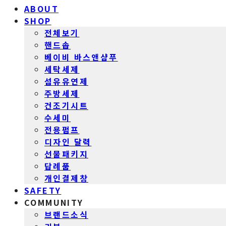
ABOUT
SHOP
전체보기
핸드솝
베이비 바스앤샴푸
세탁세제
섬유유연제
주방세제
건조기시트
수세미
전용펌프
디자인 달력
선물패키지
답례품
개인결제창
SAFETY
COMMUNITY
브랜드소식