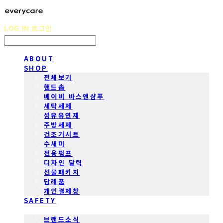
LOG IN
로그인
ABOUT
SHOP
전체보기
핸드솝
베이비 바스앤샴푸
세탁세제
섬유유연제
주방세제
건조기시트
수세미
전용펌프
디자인 달력
선물패키지
답례품
개인결제창
SAFETY
COMMUNITY
브랜드소식