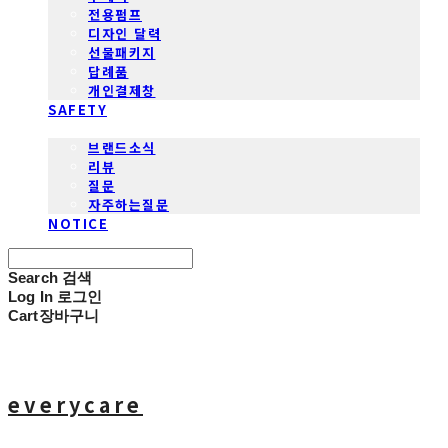
전용펌프
디자인 달력
선물패키지
답례품
개인결제창
SAFETY
COMMUNITY
브랜드소식
리뷰
질문
자주하는질문
NOTICE
Search
검색
Log In
로그인
Cart
장바구니
everycare