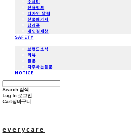
수세미
전용펌프
디자인 달력
선물패키지
답례품
개인결제창
SAFETY
COMMUNITY
브랜드소식
리뷰
질문
자주하는질문
NOTICE
Search
검색
Log In
로그인
Cart
장바구니
everycare