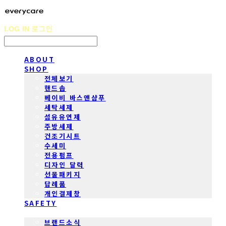
LOG IN
로그인
ABOUT
SHOP
전체보기
핸드솝
베이비 바스앤샴푸
세탁세제
섬유유연제
주방세제
건조기시트
수세미
전용펌프
디자인 달력
선물패키지
답례품
개인결제창
SAFETY
COMMUNITY
브랜드소식