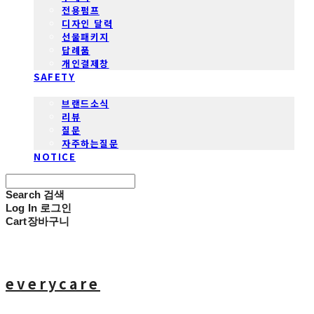
전용펌프
디자인 달력
선물패키지
답례품
개인결제창
SAFETY
COMMUNITY
브랜드소식
리뷰
질문
자주하는질문
NOTICE
Search
검색
Log In
로그인
Cart
장바구니
everycare