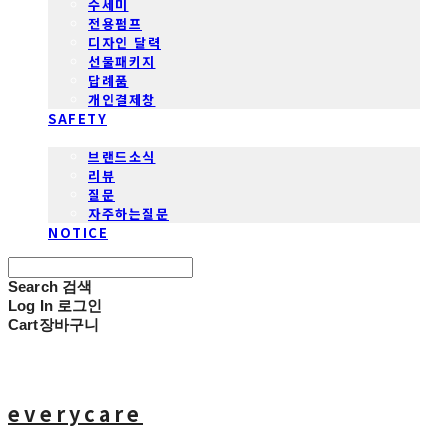
수세미
전용펌프
디자인 달력
선물패키지
답례품
개인결제창
SAFETY
COMMUNITY
브랜드소식
리뷰
질문
자주하는질문
NOTICE
Search
검색
Log In
로그인
Cart
장바구니
everycare