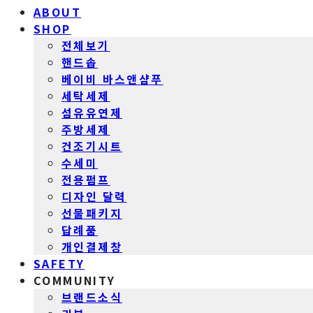
ABOUT
SHOP
전체보기
핸드솝
베이비 바스앤샴푸
세탁세제
섬유유연제
주방세제
건조기시트
수세미
전용펌프
디자인 달력
선물패키지
답례품
개인결제창
SAFETY
COMMUNITY
브랜드소식