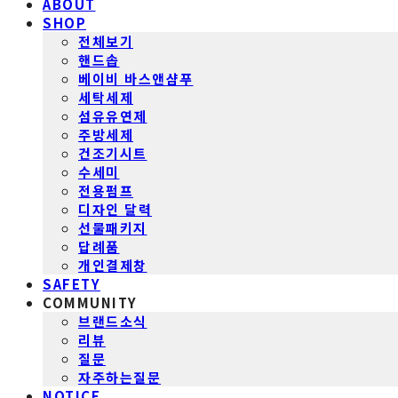
ABOUT
SHOP
전체보기
핸드솝
베이비 바스앤샴푸
세탁세제
섬유유연제
주방세제
건조기시트
수세미
전용펌프
디자인 달력
선물패키지
답례품
개인결제창
SAFETY
COMMUNITY
브랜드소식
리뷰
질문
자주하는질문
NOTICE