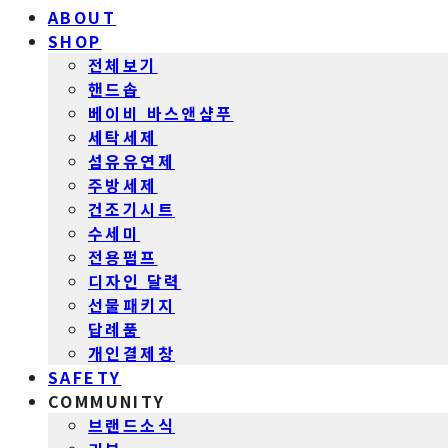
ABOUT
SHOP
전체보기
핸드솝
베이비 바스앤샴푸
세탁세제
섬유유연제
주방세제
건조기시트
수세미
전용펌프
디자인 달력
선물패키지
답례품
개인결제창
SAFETY
COMMUNITY
브랜드소식