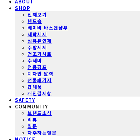
ABOUT
SHOP
전체보기
핸드솝
베이비 바스앤샴푸
세탁세제
섬유유연제
주방세제
건조기시트
수세미
전용펌프
디자인 달력
선물패키지
답례품
개인결제창
SAFETY
COMMUNITY
브랜드소식
리뷰
질문
자주하는질문
NOTICE