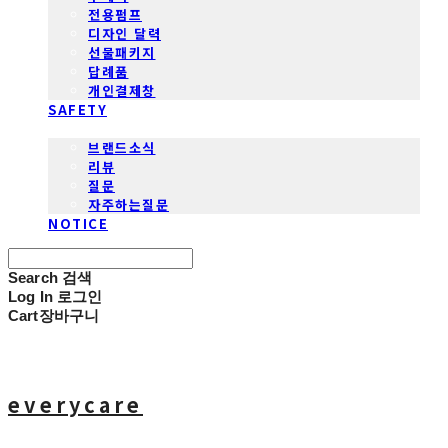
전용펌프
디자인 달력
선물패키지
답례품
개인결제창
SAFETY
COMMUNITY
브랜드소식
리뷰
질문
자주하는질문
NOTICE
Search
검색
Log In
로그인
Cart
장바구니
everycare