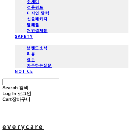
수세미
전용펌프
디자인 달력
선물패키지
답례품
개인결제창
SAFETY
COMMUNITY
브랜드소식
리뷰
질문
자주하는질문
NOTICE
Search
검색
Log In
로그인
Cart
장바구니
everycare