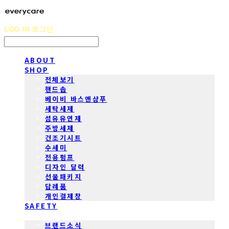
LOG IN
로그인
ABOUT
SHOP
전체보기
핸드솝
베이비 바스앤샴푸
세탁세제
섬유유연제
주방세제
건조기시트
수세미
전용펌프
디자인 달력
선물패키지
답례품
개인결제창
SAFETY
COMMUNITY
브랜드소식