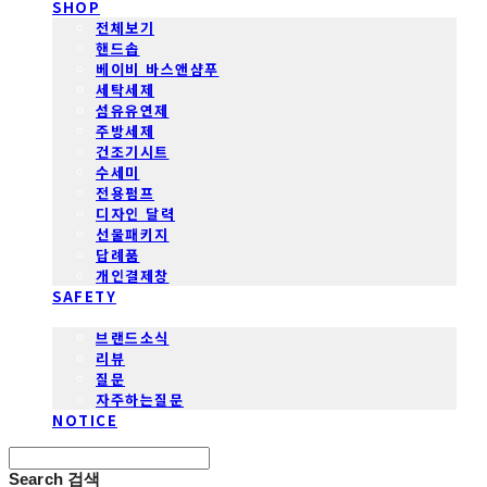
SHOP
전체보기
핸드솝
베이비 바스앤샴푸
세탁세제
섬유유연제
주방세제
건조기시트
수세미
전용펌프
디자인 달력
선물패키지
답례품
개인결제창
SAFETY
COMMUNITY
브랜드소식
리뷰
질문
자주하는질문
NOTICE
Search
검색