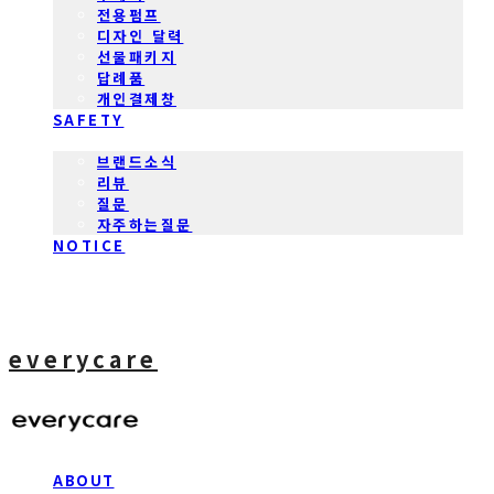
전용펌프
디자인 달력
선물패키지
답례품
개인결제창
SAFETY
COMMUNITY
브랜드소식
리뷰
질문
자주하는질문
NOTICE
everycare
ABOUT