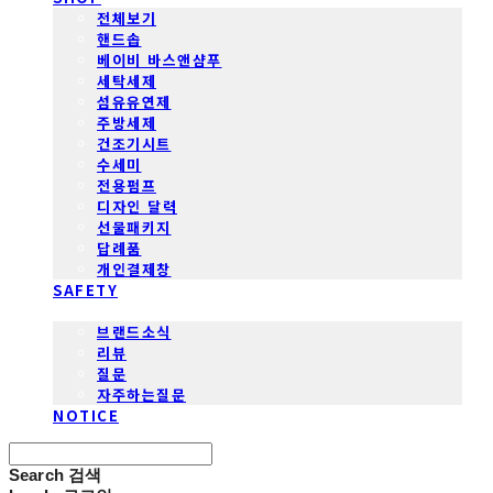
전체보기
핸드솝
베이비 바스앤샴푸
세탁세제
섬유유연제
주방세제
건조기시트
수세미
전용펌프
디자인 달력
선물패키지
답례품
개인결제창
SAFETY
COMMUNITY
브랜드소식
리뷰
질문
자주하는질문
NOTICE
Search
검색