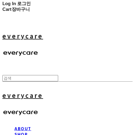
Log In
로그인
Cart
장바구니
everycare
everycare
ABOUT
SHOP