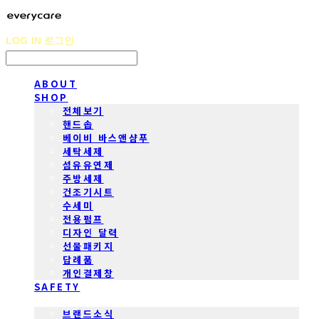
LOG IN
로그인
ABOUT
SHOP
전체보기
핸드솝
베이비 바스앤샴푸
세탁세제
섬유유연제
주방세제
건조기시트
수세미
전용펌프
디자인 달력
선물패키지
답례품
개인결제창
SAFETY
COMMUNITY
브랜드소식