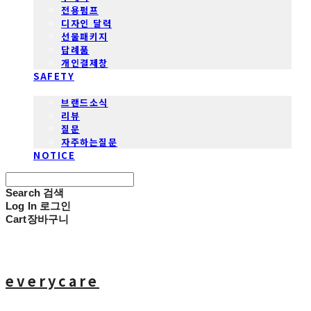
전용펌프
디자인 달력
선물패키지
답례품
개인결제창
SAFETY
COMMUNITY
브랜드소식
리뷰
질문
자주하는질문
NOTICE
Search
검색
Log In
로그인
Cart
장바구니
everycare