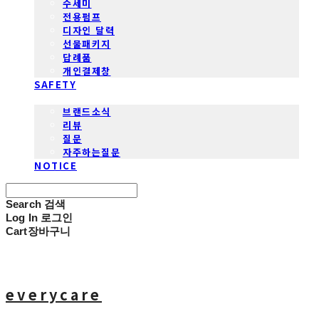
수세미
전용펌프
디자인 달력
선물패키지
답례품
개인결제창
SAFETY
COMMUNITY
브랜드소식
리뷰
질문
자주하는질문
NOTICE
Search
검색
Log In
로그인
Cart
장바구니
everycare