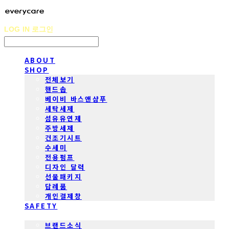
LOG IN
로그인
ABOUT
SHOP
전체보기
핸드솝
베이비 바스앤샴푸
세탁세제
섬유유연제
주방세제
건조기시트
수세미
전용펌프
디자인 달력
선물패키지
답례품
개인결제창
SAFETY
COMMUNITY
브랜드소식