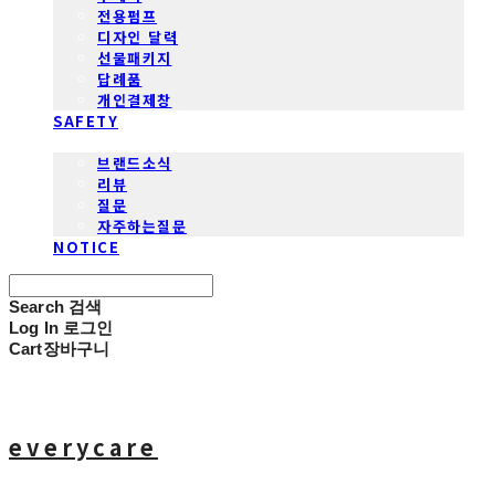
전용펌프
디자인 달력
선물패키지
답례품
개인결제창
SAFETY
COMMUNITY
브랜드소식
리뷰
질문
자주하는질문
NOTICE
Search
검색
Log In
로그인
Cart
장바구니
everycare