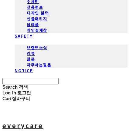
수세미
전용펌프
디자인 달력
선물패키지
답례품
개인결제창
SAFETY
COMMUNITY
브랜드소식
리뷰
질문
자주하는질문
NOTICE
Search
검색
Log In
로그인
Cart
장바구니
everycare