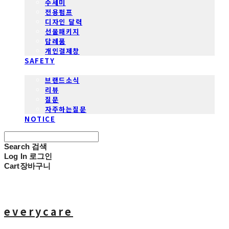
수세미
전용펌프
디자인 달력
선물패키지
답례품
개인결제창
SAFETY
COMMUNITY
브랜드소식
리뷰
질문
자주하는질문
NOTICE
Search
검색
Log In
로그인
Cart
장바구니
everycare