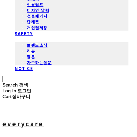
전용펌프
디자인 달력
선물패키지
답례품
개인결제창
SAFETY
COMMUNITY
브랜드소식
리뷰
질문
자주하는질문
NOTICE
Search
검색
Log In
로그인
Cart
장바구니
everycare