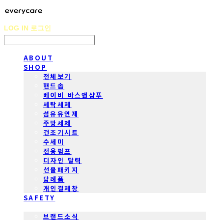
LOG IN
로그인
ABOUT
SHOP
전체보기
핸드솝
베이비 바스앤샴푸
세탁세제
섬유유연제
주방세제
건조기시트
수세미
전용펌프
디자인 달력
선물패키지
답례품
개인결제창
SAFETY
COMMUNITY
브랜드소식