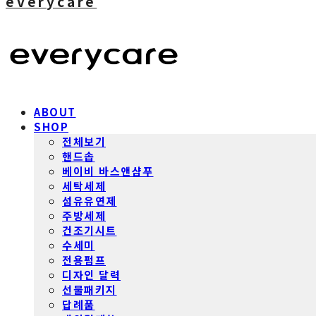
everycare
ABOUT
SHOP
전체보기
핸드솝
베이비 바스앤샴푸
세탁세제
섬유유연제
주방세제
건조기시트
수세미
전용펌프
디자인 달력
선물패키지
답례품