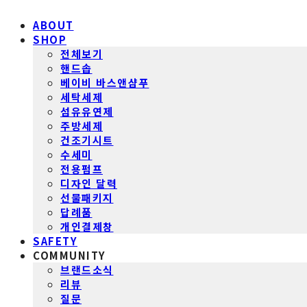
ABOUT
SHOP
전체보기
핸드솝
베이비 바스앤샴푸
세탁세제
섬유유연제
주방세제
건조기시트
수세미
전용펌프
디자인 달력
선물패키지
답례품
개인결제창
SAFETY
COMMUNITY
브랜드소식
리뷰
질문