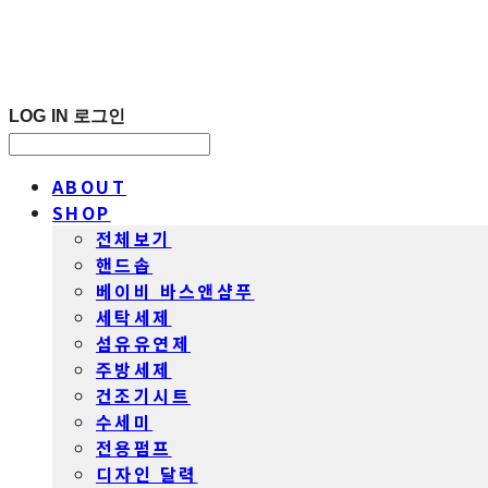
LOG IN
로그인
ABOUT
SHOP
전체보기
핸드솝
베이비 바스앤샴푸
세탁세제
섬유유연제
주방세제
건조기시트
수세미
전용펌프
디자인 달력