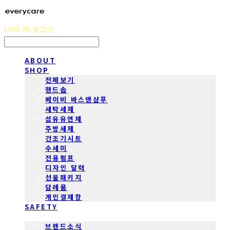
LOG IN
로그인
ABOUT
SHOP
전체보기
핸드솝
베이비 바스앤샴푸
세탁세제
섬유유연제
주방세제
건조기시트
수세미
전용펌프
디자인 달력
선물패키지
답례품
개인결제창
SAFETY
COMMUNITY
브랜드소식