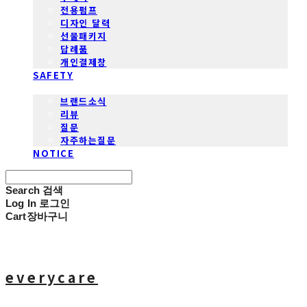
전용펌프
디자인 달력
선물패키지
답례품
개인결제창
SAFETY
COMMUNITY
브랜드소식
리뷰
질문
자주하는질문
NOTICE
Search
검색
Log In
로그인
Cart
장바구니
everycare