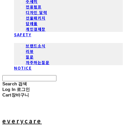
수세미
전용펌프
디자인 달력
선물패키지
답례품
개인결제창
SAFETY
COMMUNITY
브랜드소식
리뷰
질문
자주하는질문
NOTICE
Search
검색
Log In
로그인
Cart
장바구니
everycare