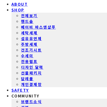
ABOUT
SHOP
전체보기
핸드솝
베이비 바스앤샴푸
세탁세제
섬유유연제
주방세제
건조기시트
수세미
전용펌프
디자인 달력
선물패키지
답례품
개인결제창
SAFETY
COMMUNITY
브랜드소식