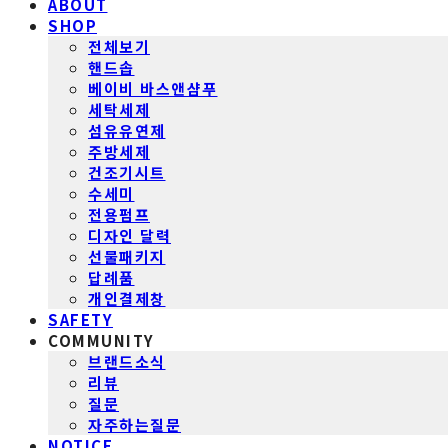
ABOUT
SHOP
전체보기
핸드솝
베이비 바스앤샴푸
세탁세제
섬유유연제
주방세제
건조기시트
수세미
전용펌프
디자인 달력
선물패키지
답례품
개인결제창
SAFETY
COMMUNITY
브랜드소식
리뷰
질문
자주하는질문
NOTICE