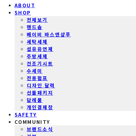
ABOUT
SHOP
전체보기
핸드솝
베이비 바스앤샴푸
세탁세제
섬유유연제
주방세제
건조기시트
수세미
전용펌프
디자인 달력
선물패키지
답례품
개인결제창
SAFETY
COMMUNITY
브랜드소식