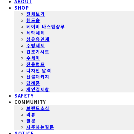
ABOUT
SHOP
전체보기
핸드솝
베이비 바스앤샴푸
세탁세제
섬유유연제
주방세제
건조기시트
수세미
전용펌프
디자인 달력
선물패키지
답례품
개인결제창
SAFETY
COMMUNITY
브랜드소식
리뷰
질문
자주하는질문
NOTICE