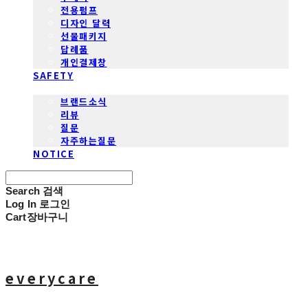
전용펌프
디자인 달력
선물패키지
답례품
개인결제창
SAFETY
COMMUNITY
브랜드소식
리뷰
질문
자주하는질문
NOTICE
Search
검색
Log In
로그인
Cart
장바구니
everycare