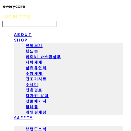
LOG IN
로그인
ABOUT
SHOP
전체보기
핸드솝
베이비 바스앤샴푸
세탁세제
섬유유연제
주방세제
건조기시트
수세미
전용펌프
디자인 달력
선물패키지
답례품
개인결제창
SAFETY
COMMUNITY
브랜드소식