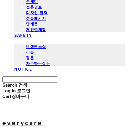
수세미
전용펌프
디자인 달력
선물패키지
답례품
개인결제창
SAFETY
COMMUNITY
브랜드소식
리뷰
질문
자주하는질문
NOTICE
Search
검색
Log In
로그인
Cart
장바구니
everycare