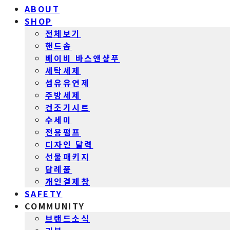
ABOUT
SHOP
전체보기
핸드솝
베이비 바스앤샴푸
세탁세제
섬유유연제
주방세제
건조기시트
수세미
전용펌프
디자인 달력
선물패키지
답례품
개인결제창
SAFETY
COMMUNITY
브랜드소식