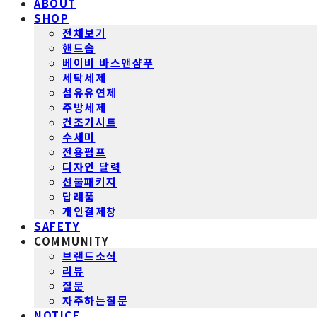
ABOUT
SHOP
전체보기
핸드솝
베이비 바스앤샴푸
세탁세제
섬유유연제
주방세제
건조기시트
수세미
전용펌프
디자인 달력
선물패키지
답례품
개인결제창
SAFETY
COMMUNITY
브랜드소식
리뷰
질문
자주하는질문
NOTICE