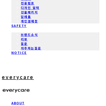
전용펌프
디자인 달력
선물패키지
답례품
개인결제창
SAFETY
COMMUNITY
브랜드소식
리뷰
질문
자주하는질문
NOTICE
everycare
ABOUT