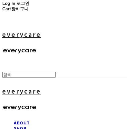
Log In
로그인
Cart
장바구니
everycare
everycare
ABOUT
SHOP