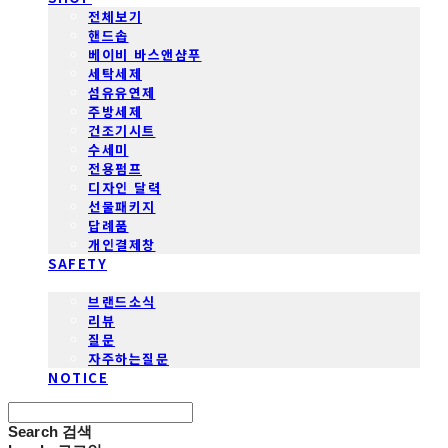
전체보기
핸드솝
베이비 바스앤샴푸
세탁세제
섬유유연제
주방세제
건조기시트
수세미
전용펌프
디자인 달력
선물패키지
답례품
개인결제창
SAFETY
COMMUNITY
브랜드소식
리뷰
질문
자주하는질문
NOTICE
Search
검색