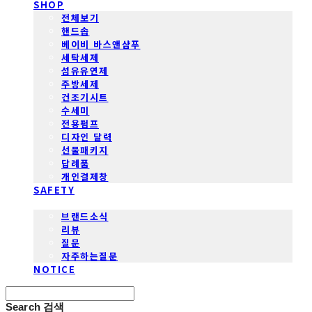
SHOP
전체보기
핸드솝
베이비 바스앤샴푸
세탁세제
섬유유연제
주방세제
건조기시트
수세미
전용펌프
디자인 달력
선물패키지
답례품
개인결제창
SAFETY
COMMUNITY
브랜드소식
리뷰
질문
자주하는질문
NOTICE
Search
검색