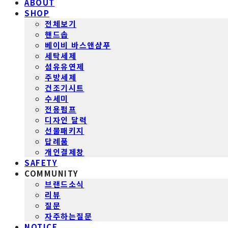
ABOUT
SHOP
전체보기
핸드솝
베이비 바스앤샴푸
세탁세제
섬유유연제
주방세제
건조기시트
수세미
전용펌프
디자인 달력
선물패키지
답례품
개인결제창
SAFETY
COMMUNITY
브랜드소식
리뷰
질문
자주하는질문
NOTICE