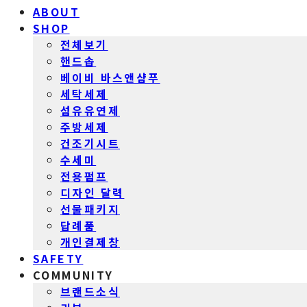
ABOUT
SHOP
전체보기
핸드솝
베이비 바스앤샴푸
세탁세제
섬유유연제
주방세제
건조기시트
수세미
전용펌프
디자인 달력
선물패키지
답례품
개인결제창
SAFETY
COMMUNITY
브랜드소식