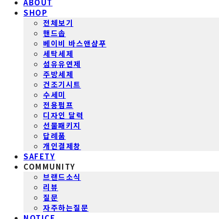
ABOUT
SHOP
전체보기
핸드솝
베이비 바스앤샴푸
세탁세제
섬유유연제
주방세제
건조기시트
수세미
전용펌프
디자인 달력
선물패키지
답례품
개인결제창
SAFETY
COMMUNITY
브랜드소식
리뷰
질문
자주하는질문
NOTICE