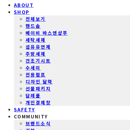
ABOUT
SHOP
전체보기
핸드솝
베이비 바스앤샴푸
세탁세제
섬유유연제
주방세제
건조기시트
수세미
전용펌프
디자인 달력
선물패키지
답례품
개인결제창
SAFETY
COMMUNITY
브랜드소식