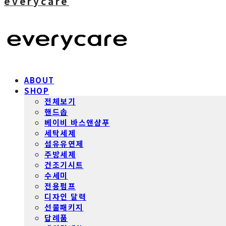
everycare
ABOUT
SHOP
전체보기
핸드솝
베이비 바스앤샴푸
세탁세제
섬유유연제
주방세제
건조기시트
수세미
전용펌프
디자인 달력
선물패키지
답례품