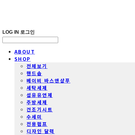
LOG IN
로그인
ABOUT
SHOP
전체보기
핸드솝
베이비 바스앤샴푸
세탁세제
섬유유연제
주방세제
건조기시트
수세미
전용펌프
디자인 달력