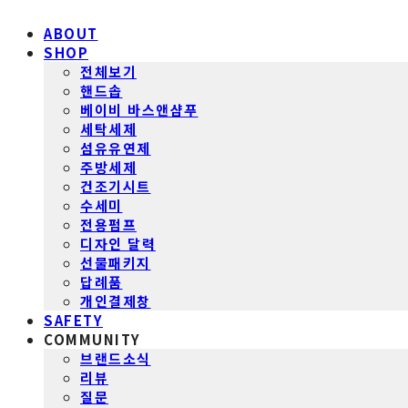
ABOUT
SHOP
전체보기
핸드솝
베이비 바스앤샴푸
세탁세제
섬유유연제
주방세제
건조기시트
수세미
전용펌프
디자인 달력
선물패키지
답례품
개인결제창
SAFETY
COMMUNITY
브랜드소식
리뷰
질문