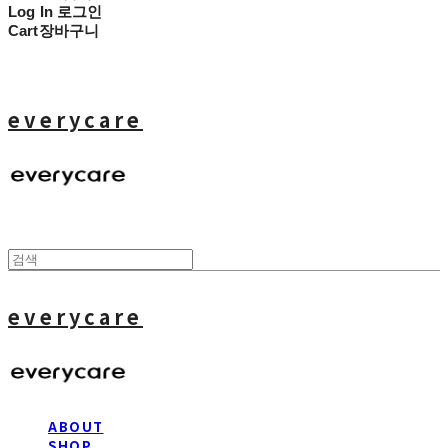
Log In
로그인
Cart
장바구니
everycare
everycare
ABOUT
SHOP