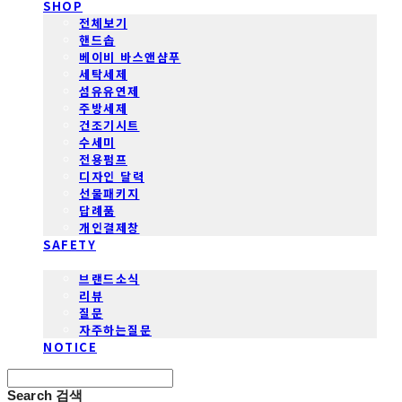
SHOP
전체보기
핸드솝
베이비 바스앤샴푸
세탁세제
섬유유연제
주방세제
건조기시트
수세미
전용펌프
디자인 달력
선물패키지
답례품
개인결제창
SAFETY
COMMUNITY
브랜드소식
리뷰
질문
자주하는질문
NOTICE
Search
검색