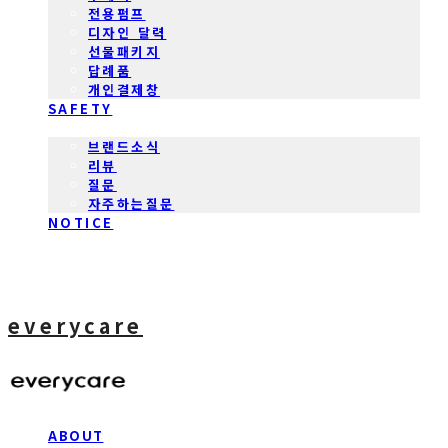
전용펌프
디자인 달력
선물패키지
답례품
개인결제창
SAFETY
COMMUNITY
브랜드소식
리뷰
질문
자주하는질문
NOTICE
everycare
ABOUT