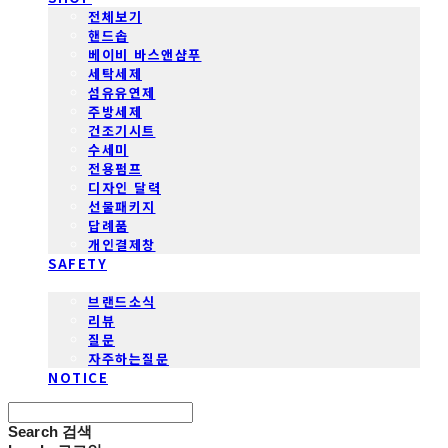
전체보기
핸드솝
베이비 바스앤샴푸
세탁세제
섬유유연제
주방세제
건조기시트
수세미
전용펌프
디자인 달력
선물패키지
답례품
개인결제창
SAFETY
COMMUNITY
브랜드소식
리뷰
질문
자주하는질문
NOTICE
Search
검색