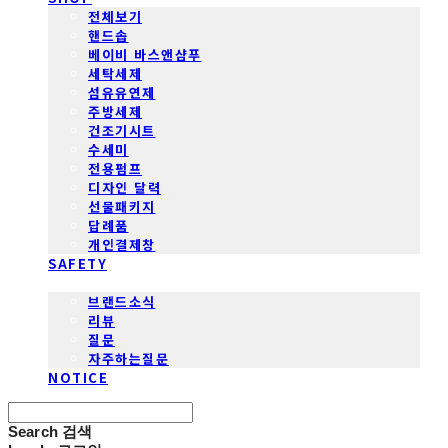
전체보기
핸드솝
베이비 바스앤샴푸
세탁세제
섬유유연제
주방세제
건조기시트
수세미
전용펌프
디자인 달력
선물패키지
답례품
개인결제창
SAFETY
COMMUNITY
브랜드소식
리뷰
질문
자주하는질문
NOTICE
Search
검색