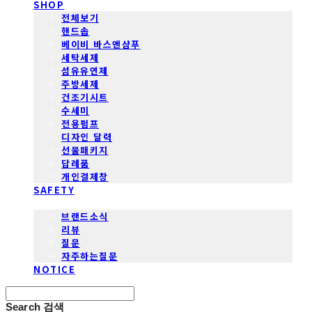
SHOP
전체보기
핸드솝
베이비 바스앤샴푸
세탁세제
섬유유연제
주방세제
건조기시트
수세미
전용펌프
디자인 달력
선물패키지
답례품
개인결제창
SAFETY
COMMUNITY
브랜드소식
리뷰
질문
자주하는질문
NOTICE
Search
검색