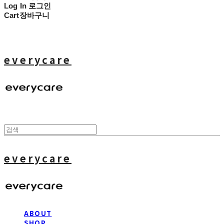
Log In
로그인
Cart
장바구니
everycare
everycare
ABOUT
SHOP