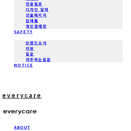
전용펌프
디자인 달력
선물패키지
답례품
개인결제창
SAFETY
COMMUNITY
브랜드소식
리뷰
질문
자주하는질문
NOTICE
everycare
ABOUT