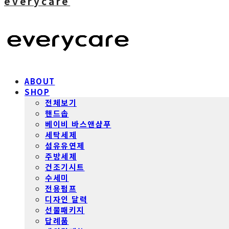
everycare
ABOUT
SHOP
전체보기
핸드솝
베이비 바스앤샴푸
세탁세제
섬유유연제
주방세제
건조기시트
수세미
전용펌프
디자인 달력
선물패키지
답례품