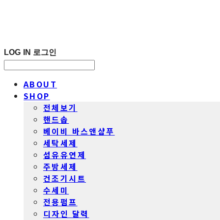
LOG IN
로그인
ABOUT
SHOP
전체보기
핸드솝
베이비 바스앤샴푸
세탁세제
섬유유연제
주방세제
건조기시트
수세미
전용펌프
디자인 달력