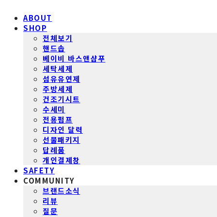
ABOUT
SHOP
전체보기
핸드솝
베이비 바스앤샴푸
세탁세제
섬유유연제
주방세제
건조기시트
수세미
전용펌프
디자인 달력
선물패키지
답례품
개인결제창
SAFETY
COMMUNITY
브랜드소식
리뷰
질문