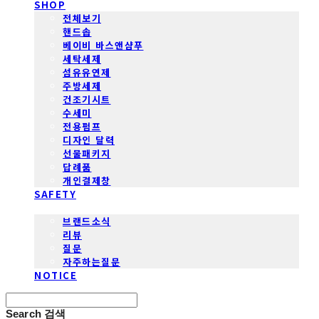
SHOP
전체보기
핸드솝
베이비 바스앤샴푸
세탁세제
섬유유연제
주방세제
건조기시트
수세미
전용펌프
디자인 달력
선물패키지
답례품
개인결제창
SAFETY
COMMUNITY
브랜드소식
리뷰
질문
자주하는질문
NOTICE
Search
검색