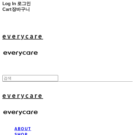
Log In
로그인
Cart
장바구니
everycare
everycare
ABOUT
SHOP