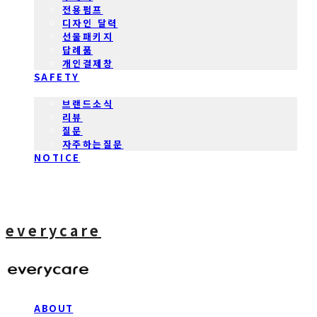
전용펌프
디자인 달력
선물패키지
답례품
개인결제창
SAFETY
COMMUNITY
브랜드소식
리뷰
질문
자주하는질문
NOTICE
everycare
ABOUT