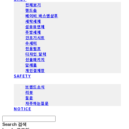
전체보기
핸드솝
베이비 바스앤샴푸
세탁세제
섬유유연제
주방세제
건조기시트
수세미
전용펌프
디자인 달력
선물패키지
답례품
개인결제창
SAFETY
COMMUNITY
브랜드소식
리뷰
질문
자주하는질문
NOTICE
Search
검색