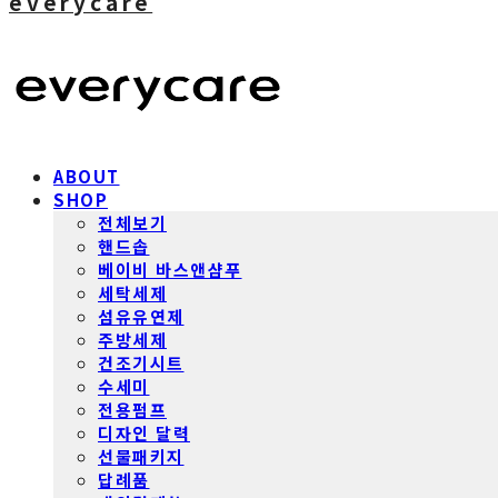
everycare
ABOUT
SHOP
전체보기
핸드솝
베이비 바스앤샴푸
세탁세제
섬유유연제
주방세제
건조기시트
수세미
전용펌프
디자인 달력
선물패키지
답례품