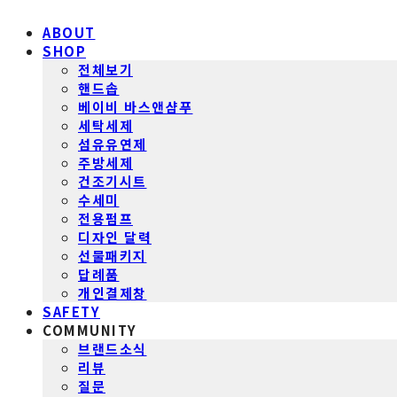
ABOUT
SHOP
전체보기
핸드솝
베이비 바스앤샴푸
세탁세제
섬유유연제
주방세제
건조기시트
수세미
전용펌프
디자인 달력
선물패키지
답례품
개인결제창
SAFETY
COMMUNITY
브랜드소식
리뷰
질문