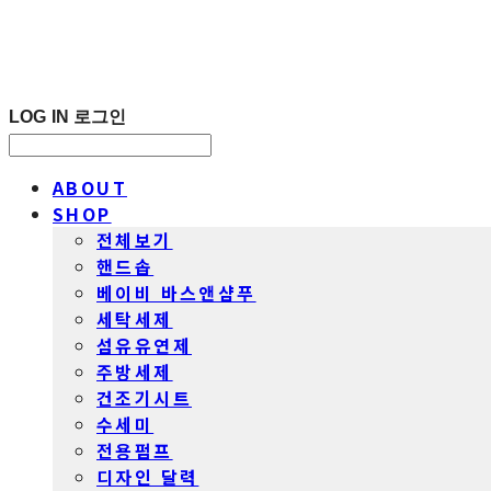
LOG IN
로그인
ABOUT
SHOP
전체보기
핸드솝
베이비 바스앤샴푸
세탁세제
섬유유연제
주방세제
건조기시트
수세미
전용펌프
디자인 달력