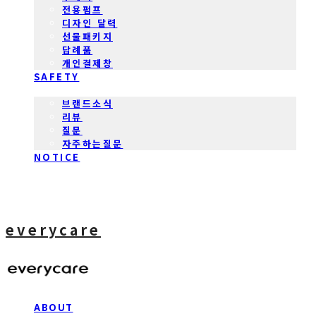
전용펌프
디자인 달력
선물패키지
답례품
개인결제창
SAFETY
COMMUNITY
브랜드소식
리뷰
질문
자주하는질문
NOTICE
everycare
ABOUT