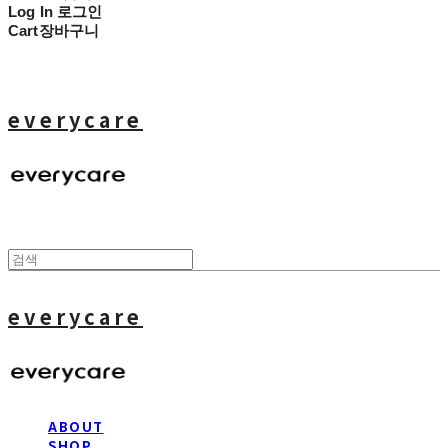
Log In
로그인
Cart
장바구니
everycare
everycare
ABOUT
SHOP