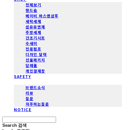
전체보기
핸드솝
베이비 바스앤샴푸
세탁세제
섬유유연제
주방세제
건조기시트
수세미
전용펌프
디자인 달력
선물패키지
답례품
개인결제창
SAFETY
COMMUNITY
브랜드소식
리뷰
질문
자주하는질문
NOTICE
Search
검색