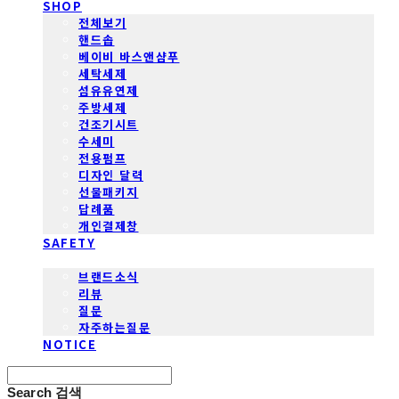
SHOP
전체보기
핸드솝
베이비 바스앤샴푸
세탁세제
섬유유연제
주방세제
건조기시트
수세미
전용펌프
디자인 달력
선물패키지
답례품
개인결제창
SAFETY
COMMUNITY
브랜드소식
리뷰
질문
자주하는질문
NOTICE
Search
검색