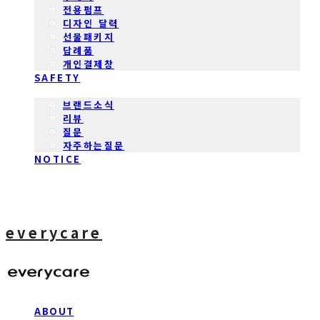
전용펌프
디자인 달력
선물패키지
답례품
개인결제창
SAFETY
COMMUNITY
브랜드소식
리뷰
질문
자주하는질문
NOTICE
everycare
ABOUT