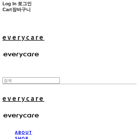
Log In
로그인
Cart
장바구니
everycare
everycare
ABOUT
SHOP