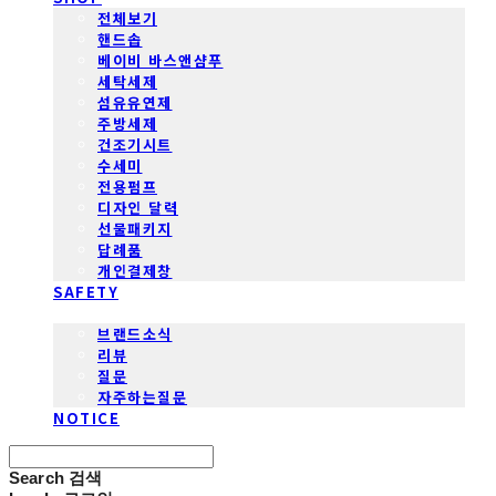
전체보기
핸드솝
베이비 바스앤샴푸
세탁세제
섬유유연제
주방세제
건조기시트
수세미
전용펌프
디자인 달력
선물패키지
답례품
개인결제창
SAFETY
COMMUNITY
브랜드소식
리뷰
질문
자주하는질문
NOTICE
Search
검색