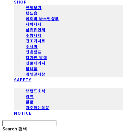
SHOP
전체보기
핸드솝
베이비 바스앤샴푸
세탁세제
섬유유연제
주방세제
건조기시트
수세미
전용펌프
디자인 달력
선물패키지
답례품
개인결제창
SAFETY
COMMUNITY
브랜드소식
리뷰
질문
자주하는질문
NOTICE
Search
검색