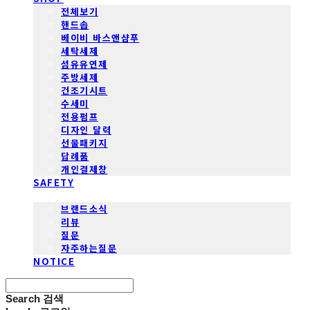
전체보기
핸드솝
베이비 바스앤샴푸
세탁세제
섬유유연제
주방세제
건조기시트
수세미
전용펌프
디자인 달력
선물패키지
답례품
개인결제창
SAFETY
COMMUNITY
브랜드소식
리뷰
질문
자주하는질문
NOTICE
Search
검색