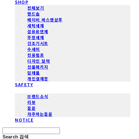
SHOP
전체보기
핸드솝
베이비 바스앤샴푸
세탁세제
섬유유연제
주방세제
건조기시트
수세미
전용펌프
디자인 달력
선물패키지
답례품
개인결제창
SAFETY
COMMUNITY
브랜드소식
리뷰
질문
자주하는질문
NOTICE
Search
검색