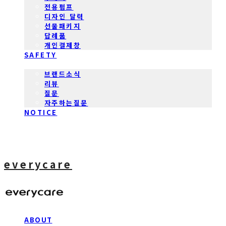
전용펌프
디자인 달력
선물패키지
답례품
개인결제창
SAFETY
COMMUNITY
브랜드소식
리뷰
질문
자주하는질문
NOTICE
everycare
ABOUT