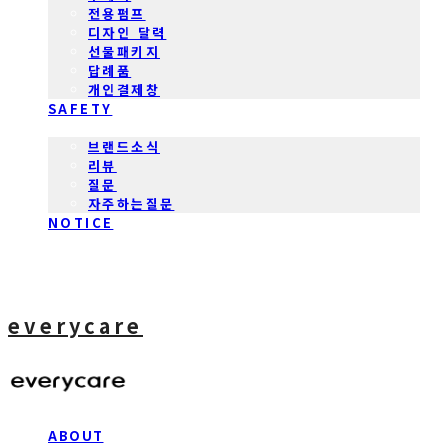
전용펌프
디자인 달력
선물패키지
답례품
개인결제창
SAFETY
COMMUNITY
브랜드소식
리뷰
질문
자주하는질문
NOTICE
everycare
ABOUT