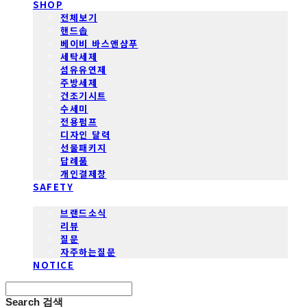
SHOP
전체보기
핸드솝
베이비 바스앤샴푸
세탁세제
섬유유연제
주방세제
건조기시트
수세미
전용펌프
디자인 달력
선물패키지
답례품
개인결제창
SAFETY
COMMUNITY
브랜드소식
리뷰
질문
자주하는질문
NOTICE
Search
검색