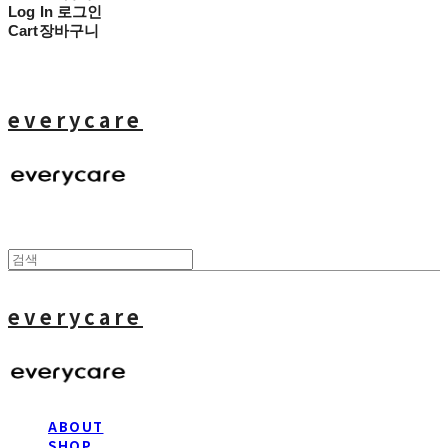
Log In
로그인
Cart
장바구니
everycare
everycare
ABOUT
SHOP