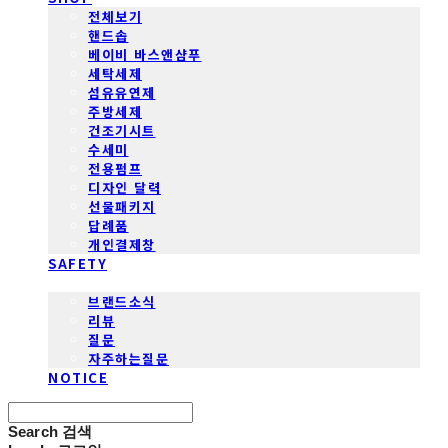
전체보기
핸드솝
베이비 바스앤샴푸
세탁세제
섬유유연제
주방세제
건조기시트
수세미
전용펌프
디자인 달력
선물패키지
답례품
개인결제창
SAFETY
COMMUNITY
브랜드소식
리뷰
질문
자주하는질문
NOTICE
Search
검색