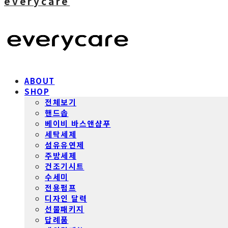
everycare
ABOUT
SHOP
전체보기
핸드솝
베이비 바스앤샴푸
세탁세제
섬유유연제
주방세제
건조기시트
수세미
전용펌프
디자인 달력
선물패키지
답례품