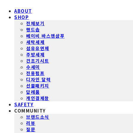
ABOUT
SHOP
전체보기
핸드솝
베이비 바스앤샴푸
세탁세제
섬유유연제
주방세제
건조기시트
수세미
전용펌프
디자인 달력
선물패키지
답례품
개인결제창
SAFETY
COMMUNITY
브랜드소식
리뷰
질문