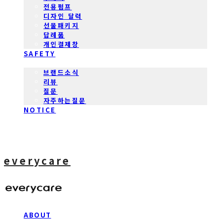
전용펌프
디자인 달력
선물패키지
답례품
개인결제창
SAFETY
COMMUNITY
브랜드소식
리뷰
질문
자주하는질문
NOTICE
everycare
ABOUT