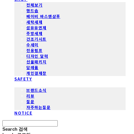
전체보기
핸드솝
베이비 바스앤샴푸
세탁세제
섬유유연제
주방세제
건조기시트
수세미
전용펌프
디자인 달력
선물패키지
답례품
개인결제창
SAFETY
COMMUNITY
브랜드소식
리뷰
질문
자주하는질문
NOTICE
Search
검색