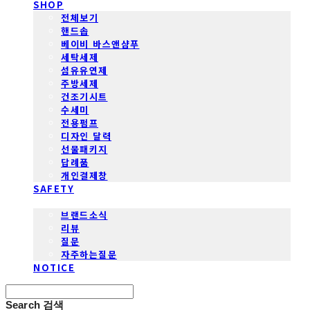
SHOP
전체보기
핸드솝
베이비 바스앤샴푸
세탁세제
섬유유연제
주방세제
건조기시트
수세미
전용펌프
디자인 달력
선물패키지
답례품
개인결제창
SAFETY
COMMUNITY
브랜드소식
리뷰
질문
자주하는질문
NOTICE
Search
검색