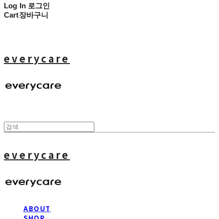
Log In
로그인
Cart
장바구니
everycare
everycare
ABOUT
SHOP