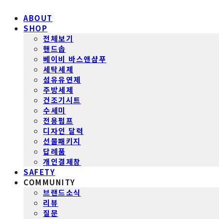
ABOUT
SHOP
전체보기
핸드솝
베이비 바스앤샴푸
세탁세제
섬유유연제
주방세제
건조기시트
수세미
전용펌프
디자인 달력
선물패키지
답례품
개인결제창
SAFETY
COMMUNITY
브랜드소식
리뷰
질문