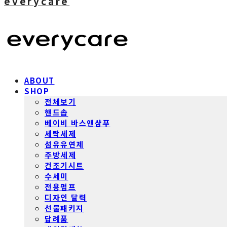
everycare
ABOUT
SHOP
전체보기
핸드솝
베이비 바스앤샴푸
세탁세제
섬유유연제
주방세제
건조기시트
수세미
전용펌프
디자인 달력
선물패키지
답례품