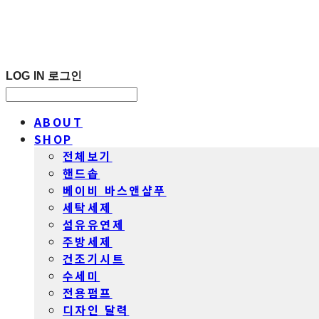
LOG IN
로그인
ABOUT
SHOP
전체보기
핸드솝
베이비 바스앤샴푸
세탁세제
섬유유연제
주방세제
건조기시트
수세미
전용펌프
디자인 달력