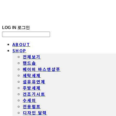
LOG IN
로그인
ABOUT
SHOP
전체보기
핸드솝
베이비 바스앤샴푸
세탁세제
섬유유연제
주방세제
건조기시트
수세미
전용펌프
디자인 달력