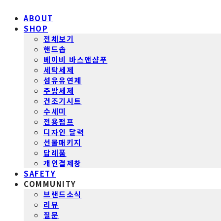
ABOUT
SHOP
전체보기
핸드솝
베이비 바스앤샴푸
세탁세제
섬유유연제
주방세제
건조기시트
수세미
전용펌프
디자인 달력
선물패키지
답례품
개인결제창
SAFETY
COMMUNITY
브랜드소식
리뷰
질문