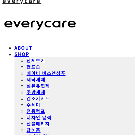
everycare
ABOUT
SHOP
전체보기
핸드솝
베이비 바스앤샴푸
세탁세제
섬유유연제
주방세제
건조기시트
수세미
전용펌프
디자인 달력
선물패키지
답례품