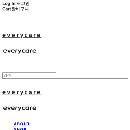
Log In
로그인
Cart
장바구니
everycare
everycare
ABOUT
SHOP