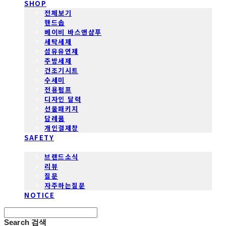
SHOP
전체보기
핸드솝
베이비 바스앤샴푸
세탁세제
섬유유연제
주방세제
건조기시트
수세미
전용펌프
디자인 달력
선물패키지
답례품
개인결제창
SAFETY
COMMUNITY
브랜드소식
리뷰
질문
자주하는질문
NOTICE
Search
검색