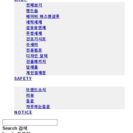
전체보기
핸드솝
베이비 바스앤샴푸
세탁세제
섬유유연제
주방세제
건조기시트
수세미
전용펌프
디자인 달력
선물패키지
답례품
개인결제창
SAFETY
COMMUNITY
브랜드소식
리뷰
질문
자주하는질문
NOTICE
Search
검색