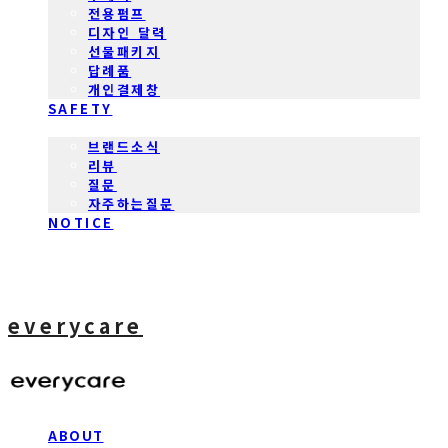
전용펌프
디자인 달력
선물패키지
답례품
개인결제창
SAFETY
COMMUNITY
브랜드소식
리뷰
질문
자주하는질문
NOTICE
everycare
ABOUT