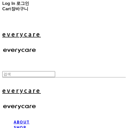
Log In
로그인
Cart
장바구니
everycare
everycare
ABOUT
SHOP