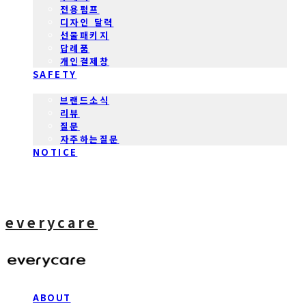
전용펌프
디자인 달력
선물패키지
답례품
개인결제창
SAFETY
COMMUNITY
브랜드소식
리뷰
질문
자주하는질문
NOTICE
everycare
ABOUT