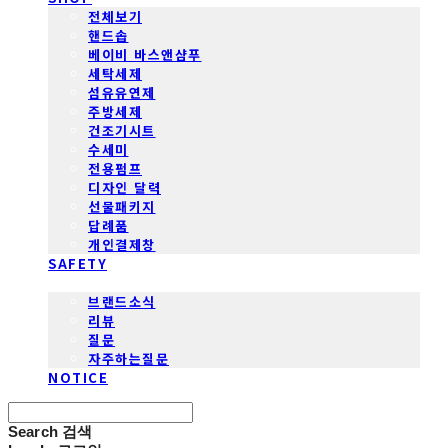
전체보기
핸드솝
베이비 바스앤샴푸
세탁세제
섬유유연제
주방세제
건조기시트
수세미
전용펌프
디자인 달력
선물패키지
답례품
개인결제창
SAFETY
COMMUNITY
브랜드소식
리뷰
질문
자주하는질문
NOTICE
Search
검색