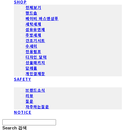
SHOP
전체보기
핸드솝
베이비 바스앤샴푸
세탁세제
섬유유연제
주방세제
건조기시트
수세미
전용펌프
디자인 달력
선물패키지
답례품
개인결제창
SAFETY
COMMUNITY
브랜드소식
리뷰
질문
자주하는질문
NOTICE
Search
검색