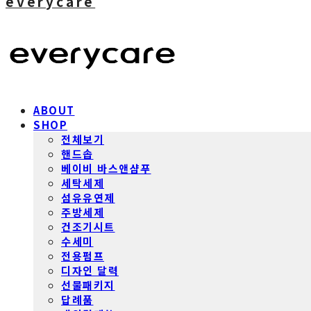
everycare
ABOUT
SHOP
전체보기
핸드솝
베이비 바스앤샴푸
세탁세제
섬유유연제
주방세제
건조기시트
수세미
전용펌프
디자인 달력
선물패키지
답례품