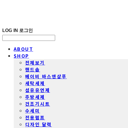
LOG IN
로그인
ABOUT
SHOP
전체보기
핸드솝
베이비 바스앤샴푸
세탁세제
섬유유연제
주방세제
건조기시트
수세미
전용펌프
디자인 달력