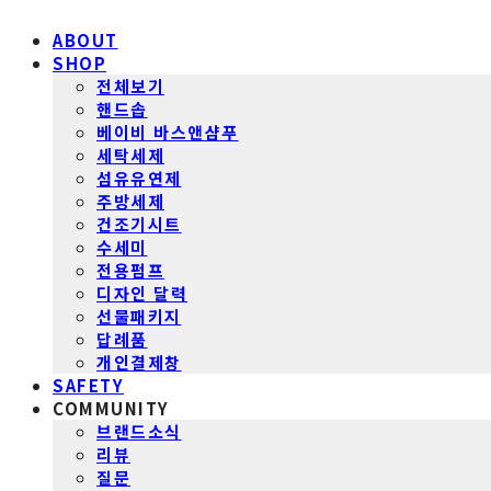
ABOUT
SHOP
전체보기
핸드솝
베이비 바스앤샴푸
세탁세제
섬유유연제
주방세제
건조기시트
수세미
전용펌프
디자인 달력
선물패키지
답례품
개인결제창
SAFETY
COMMUNITY
브랜드소식
리뷰
질문