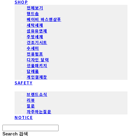
SHOP
전체보기
핸드솝
베이비 바스앤샴푸
세탁세제
섬유유연제
주방세제
건조기시트
수세미
전용펌프
디자인 달력
선물패키지
답례품
개인결제창
SAFETY
COMMUNITY
브랜드소식
리뷰
질문
자주하는질문
NOTICE
Search
검색