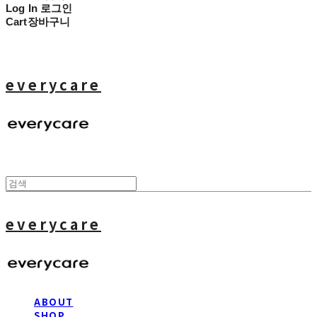
Log In
로그인
Cart
장바구니
everycare
everycare
ABOUT
SHOP