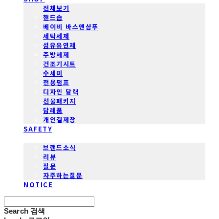
전체보기
핸드솝
베이비 바스앤샴푸
세탁세제
섬유유연제
주방세제
건조기시트
수세미
전용펌프
디자인 달력
선물패키지
답례품
개인결제창
SAFETY
COMMUNITY
브랜드소식
리뷰
질문
자주하는질문
NOTICE
Search
검색