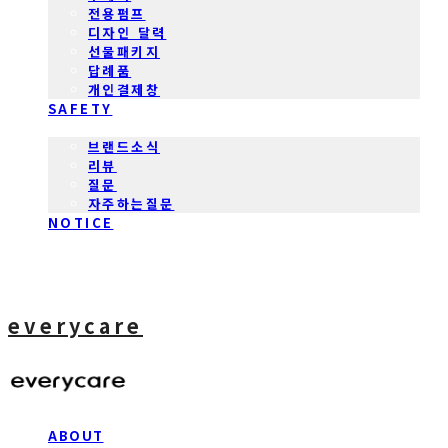
전용펌프
디자인 달력
선물패키지
답례품
개인결제창
SAFETY
COMMUNITY
브랜드소식
리뷰
질문
자주하는질문
NOTICE
everycare
ABOUT