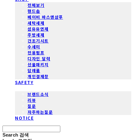
전체보기
핸드솝
베이비 바스앤샴푸
세탁세제
섬유유연제
주방세제
건조기시트
수세미
전용펌프
디자인 달력
선물패키지
답례품
개인결제창
SAFETY
COMMUNITY
브랜드소식
리뷰
질문
자주하는질문
NOTICE
Search
검색