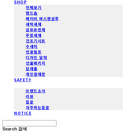
SHOP
전체보기
핸드솝
베이비 바스앤샴푸
세탁세제
섬유유연제
주방세제
건조기시트
수세미
전용펌프
디자인 달력
선물패키지
답례품
개인결제창
SAFETY
COMMUNITY
브랜드소식
리뷰
질문
자주하는질문
NOTICE
Search
검색