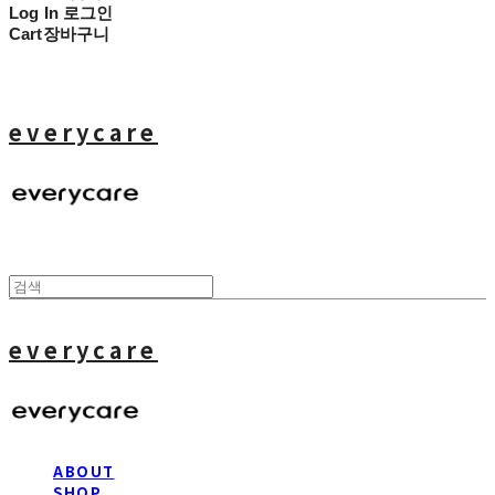
Log In
로그인
Cart
장바구니
everycare
everycare
ABOUT
SHOP