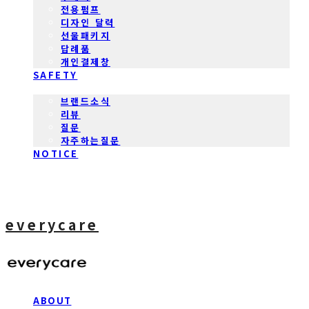
전용펌프
디자인 달력
선물패키지
답례품
개인결제창
SAFETY
COMMUNITY
브랜드소식
리뷰
질문
자주하는질문
NOTICE
everycare
ABOUT