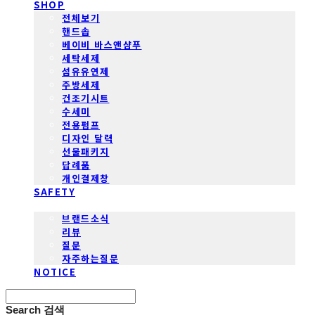
SHOP
전체보기
핸드솝
베이비 바스앤샴푸
세탁세제
섬유유연제
주방세제
건조기시트
수세미
전용펌프
디자인 달력
선물패키지
답례품
개인결제창
SAFETY
COMMUNITY
브랜드소식
리뷰
질문
자주하는질문
NOTICE
Search
검색