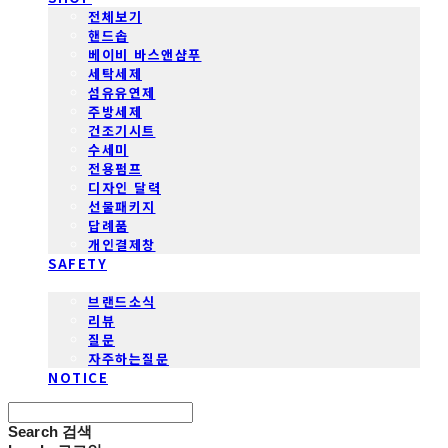
전체보기
핸드솝
베이비 바스앤샴푸
세탁세제
섬유유연제
주방세제
건조기시트
수세미
전용펌프
디자인 달력
선물패키지
답례품
개인결제창
SAFETY
COMMUNITY
브랜드소식
리뷰
질문
자주하는질문
NOTICE
Search
검색