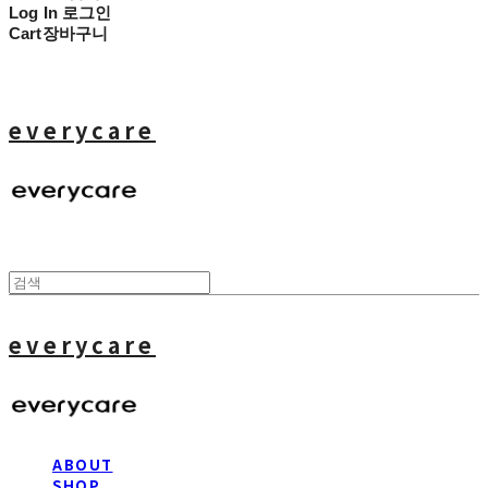
Log In
로그인
Cart
장바구니
everycare
everycare
ABOUT
SHOP