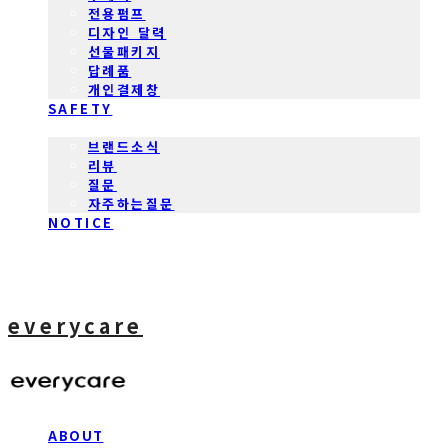
전용펌프
디자인 달력
선물패키지
답례품
개인결제창
SAFETY
COMMUNITY
브랜드소식
리뷰
질문
자주하는질문
NOTICE
everycare
ABOUT