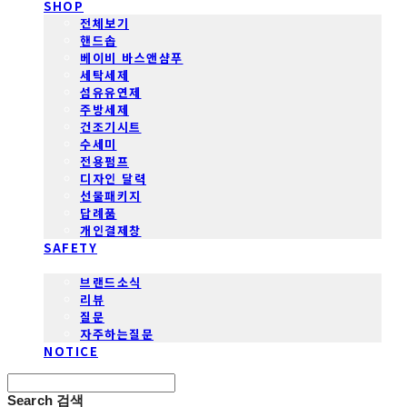
SHOP
전체보기
핸드솝
베이비 바스앤샴푸
세탁세제
섬유유연제
주방세제
건조기시트
수세미
전용펌프
디자인 달력
선물패키지
답례품
개인결제창
SAFETY
COMMUNITY
브랜드소식
리뷰
질문
자주하는질문
NOTICE
Search
검색