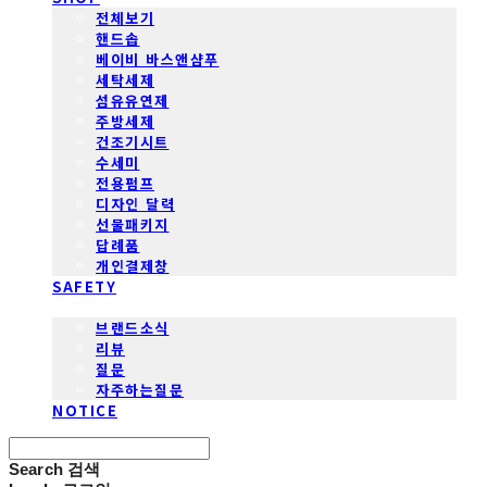
전체보기
핸드솝
베이비 바스앤샴푸
세탁세제
섬유유연제
주방세제
건조기시트
수세미
전용펌프
디자인 달력
선물패키지
답례품
개인결제창
SAFETY
COMMUNITY
브랜드소식
리뷰
질문
자주하는질문
NOTICE
Search
검색