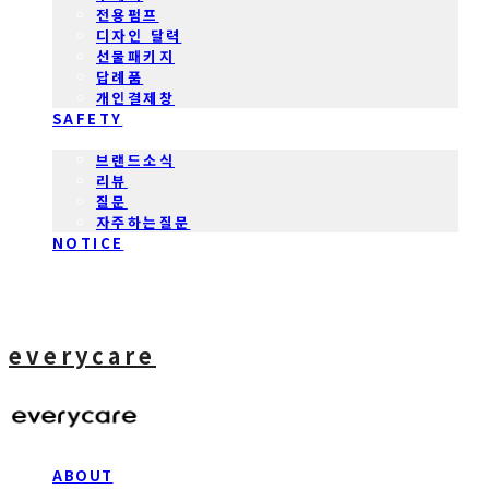
전용펌프
디자인 달력
선물패키지
답례품
개인결제창
SAFETY
COMMUNITY
브랜드소식
리뷰
질문
자주하는질문
NOTICE
everycare
ABOUT