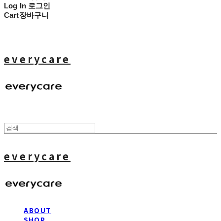
Log In
로그인
Cart
장바구니
everycare
everycare
ABOUT
SHOP