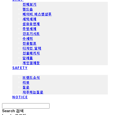
전체보기
핸드솝
베이비 바스앤샴푸
세탁세제
섬유유연제
주방세제
건조기시트
수세미
전용펌프
디자인 달력
선물패키지
답례품
개인결제창
SAFETY
COMMUNITY
브랜드소식
리뷰
질문
자주하는질문
NOTICE
Search
검색