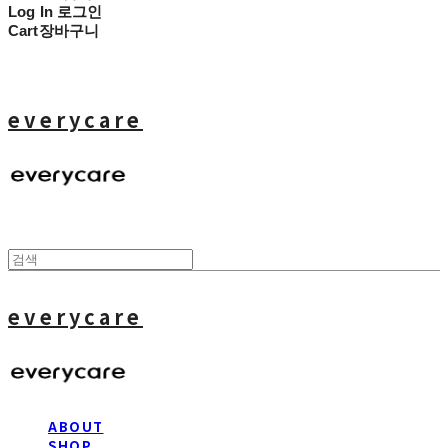
Log In
로그인
Cart
장바구니
everycare
everycare
ABOUT
SHOP