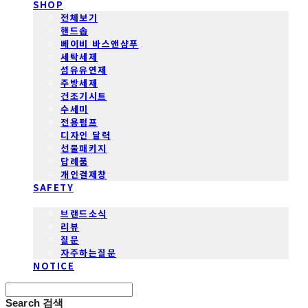
SHOP
전체보기
핸드솝
베이비 바스앤샴푸
세탁세제
섬유유연제
주방세제
건조기시트
수세미
전용펌프
디자인 달력
선물패키지
답례품
개인결제창
SAFETY
COMMUNITY
브랜드소식
리뷰
질문
자주하는질문
NOTICE
Search
검색