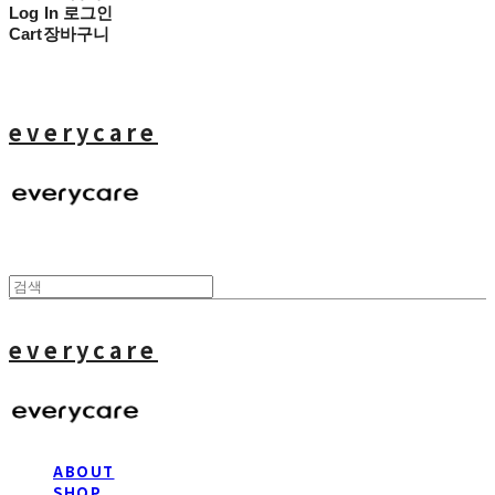
Log In
로그인
Cart
장바구니
everycare
everycare
ABOUT
SHOP