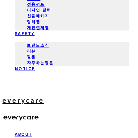
전용펌프
디자인 달력
선물패키지
답례품
개인결제창
SAFETY
COMMUNITY
브랜드소식
리뷰
질문
자주하는질문
NOTICE
everycare
ABOUT