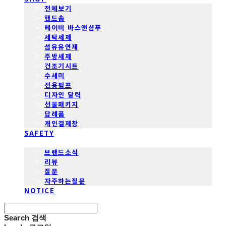
전체보기
핸드솝
베이비 바스앤샴푸
세탁세제
섬유유연제
주방세제
건조기시트
수세미
전용펌프
디자인 달력
선물패키지
답례품
개인결제창
SAFETY
COMMUNITY
브랜드소식
리뷰
질문
자주하는질문
NOTICE
Search
검색