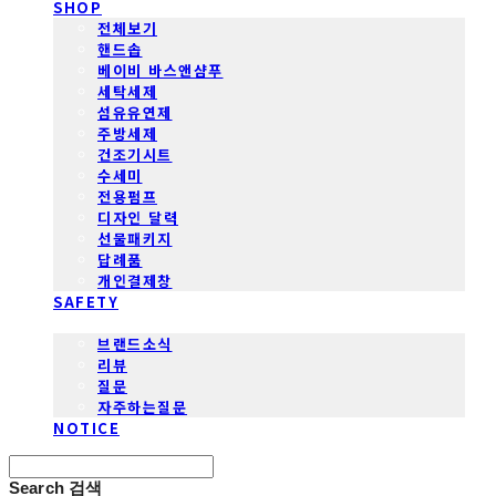
SHOP
전체보기
핸드솝
베이비 바스앤샴푸
세탁세제
섬유유연제
주방세제
건조기시트
수세미
전용펌프
디자인 달력
선물패키지
답례품
개인결제창
SAFETY
COMMUNITY
브랜드소식
리뷰
질문
자주하는질문
NOTICE
Search
검색