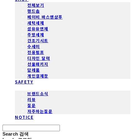
전체보기
핸드솝
베이비 바스앤샴푸
세탁세제
섬유유연제
주방세제
건조기시트
수세미
전용펌프
디자인 달력
선물패키지
답례품
개인결제창
SAFETY
COMMUNITY
브랜드소식
리뷰
질문
자주하는질문
NOTICE
Search
검색