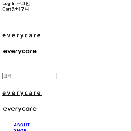
Log In
로그인
Cart
장바구니
everycare
everycare
ABOUT
SHOP