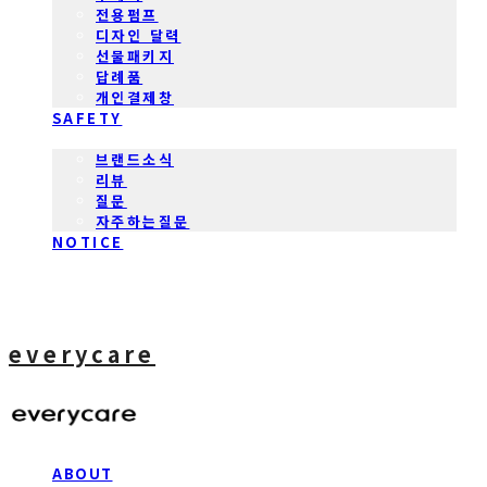
전용펌프
디자인 달력
선물패키지
답례품
개인결제창
SAFETY
COMMUNITY
브랜드소식
리뷰
질문
자주하는질문
NOTICE
everycare
ABOUT