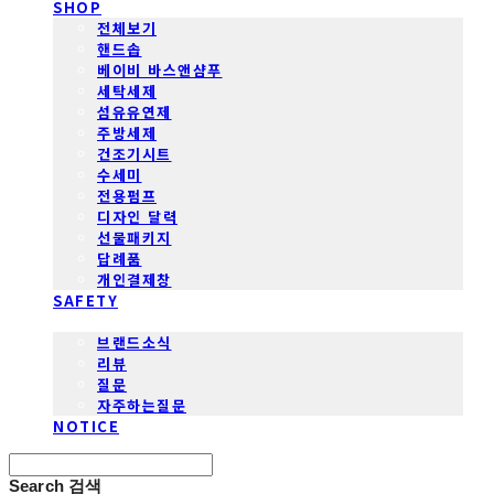
SHOP
전체보기
핸드솝
베이비 바스앤샴푸
세탁세제
섬유유연제
주방세제
건조기시트
수세미
전용펌프
디자인 달력
선물패키지
답례품
개인결제창
SAFETY
COMMUNITY
브랜드소식
리뷰
질문
자주하는질문
NOTICE
Search
검색