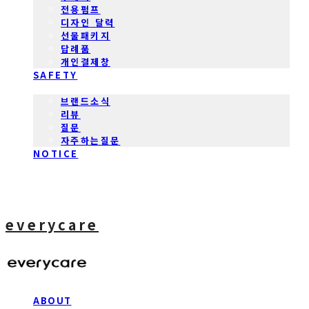
전용펌프
디자인 달력
선물패키지
답례품
개인결제창
SAFETY
COMMUNITY
브랜드소식
리뷰
질문
자주하는질문
NOTICE
everycare
ABOUT