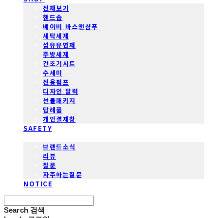
전체보기
핸드솝
베이비 바스앤샴푸
세탁세제
섬유유연제
주방세제
건조기시트
수세미
전용펌프
디자인 달력
선물패키지
답례품
개인결제창
SAFETY
COMMUNITY
브랜드소식
리뷰
질문
자주하는질문
NOTICE
Search
검색