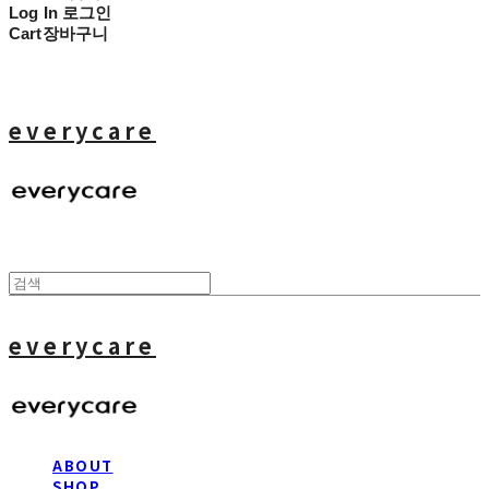
Log In
로그인
Cart
장바구니
everycare
everycare
ABOUT
SHOP