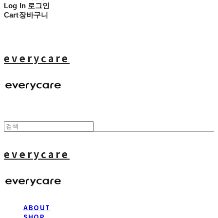
Log In
로그인
Cart
장바구니
everycare
everycare
ABOUT
SHOP