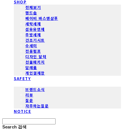
SHOP
전체보기
핸드솝
베이비 바스앤샴푸
세탁세제
섬유유연제
주방세제
건조기시트
수세미
전용펌프
디자인 달력
선물패키지
답례품
개인결제창
SAFETY
COMMUNITY
브랜드소식
리뷰
질문
자주하는질문
NOTICE
Search
검색