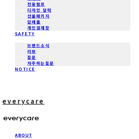
전용펌프
디자인 달력
선물패키지
답례품
개인결제창
SAFETY
COMMUNITY
브랜드소식
리뷰
질문
자주하는질문
NOTICE
everycare
ABOUT