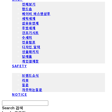
전체보기
핸드솝
베이비 바스앤샴푸
세탁세제
섬유유연제
주방세제
건조기시트
수세미
전용펌프
디자인 달력
선물패키지
답례품
개인결제창
SAFETY
COMMUNITY
브랜드소식
리뷰
질문
자주하는질문
NOTICE
Search
검색