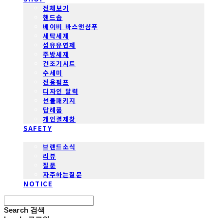
전체보기
핸드솝
베이비 바스앤샴푸
세탁세제
섬유유연제
주방세제
건조기시트
수세미
전용펌프
디자인 달력
선물패키지
답례품
개인결제창
SAFETY
COMMUNITY
브랜드소식
리뷰
질문
자주하는질문
NOTICE
Search
검색