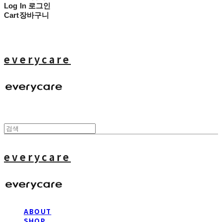
Log In
로그인
Cart
장바구니
everycare
everycare
ABOUT
SHOP