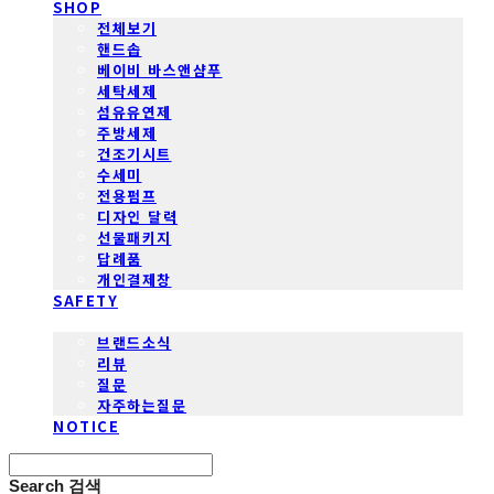
SHOP
전체보기
핸드솝
베이비 바스앤샴푸
세탁세제
섬유유연제
주방세제
건조기시트
수세미
전용펌프
디자인 달력
선물패키지
답례품
개인결제창
SAFETY
COMMUNITY
브랜드소식
리뷰
질문
자주하는질문
NOTICE
Search
검색