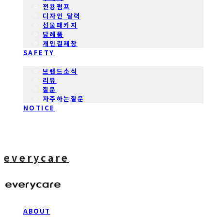
전용펌프
디자인 달력
선물패키지
답례품
개인결제창
SAFETY
COMMUNITY
브랜드소식
리뷰
질문
자주하는질문
NOTICE
everycare
ABOUT