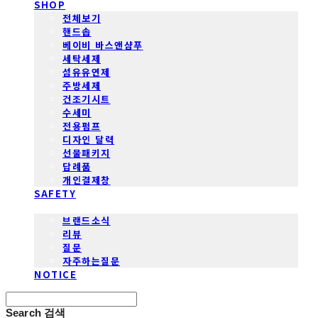
SHOP
전체보기
핸드솝
베이비 바스앤샴푸
세탁세제
섬유유연제
주방세제
건조기시트
수세미
전용펌프
디자인 달력
선물패키지
답례품
개인결제창
SAFETY
COMMUNITY
브랜드소식
리뷰
질문
자주하는질문
NOTICE
Search
검색