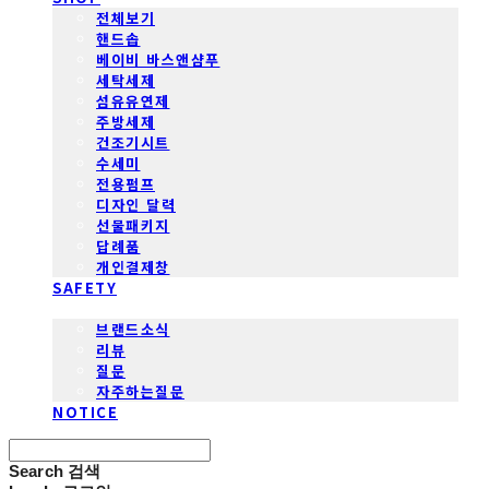
전체보기
핸드솝
베이비 바스앤샴푸
세탁세제
섬유유연제
주방세제
건조기시트
수세미
전용펌프
디자인 달력
선물패키지
답례품
개인결제창
SAFETY
COMMUNITY
브랜드소식
리뷰
질문
자주하는질문
NOTICE
Search
검색