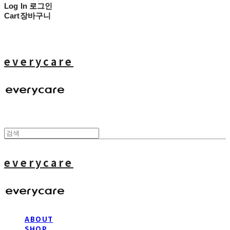
Log In
로그인
Cart
장바구니
everycare
everycare
ABOUT
SHOP