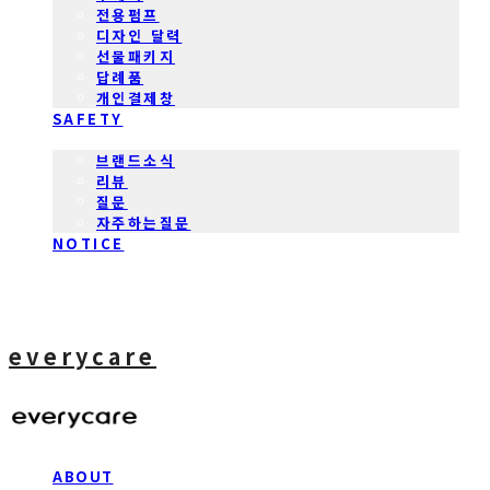
전용펌프
디자인 달력
선물패키지
답례품
개인결제창
SAFETY
COMMUNITY
브랜드소식
리뷰
질문
자주하는질문
NOTICE
everycare
ABOUT