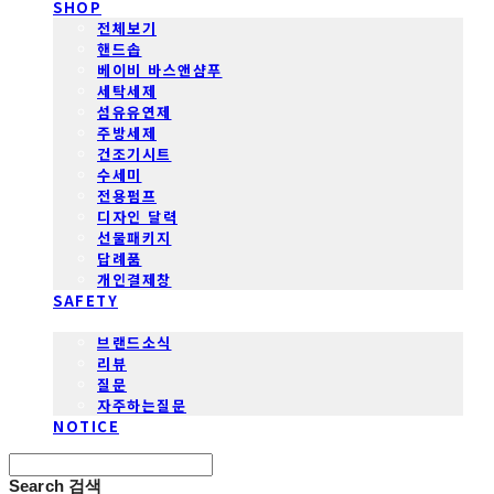
SHOP
전체보기
핸드솝
베이비 바스앤샴푸
세탁세제
섬유유연제
주방세제
건조기시트
수세미
전용펌프
디자인 달력
선물패키지
답례품
개인결제창
SAFETY
COMMUNITY
브랜드소식
리뷰
질문
자주하는질문
NOTICE
Search
검색