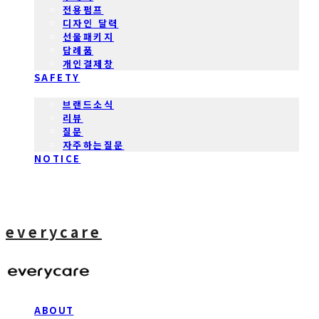
전용펌프
디자인 달력
선물패키지
답례품
개인결제창
SAFETY
COMMUNITY
브랜드소식
리뷰
질문
자주하는질문
NOTICE
everycare
ABOUT