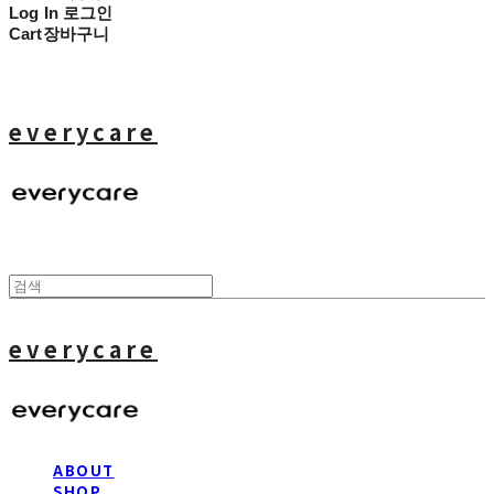
Log In
로그인
Cart
장바구니
everycare
everycare
ABOUT
SHOP