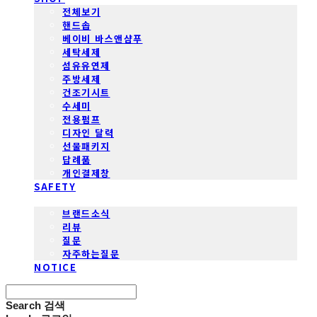
전체보기
핸드솝
베이비 바스앤샴푸
세탁세제
섬유유연제
주방세제
건조기시트
수세미
전용펌프
디자인 달력
선물패키지
답례품
개인결제창
SAFETY
COMMUNITY
브랜드소식
리뷰
질문
자주하는질문
NOTICE
Search
검색